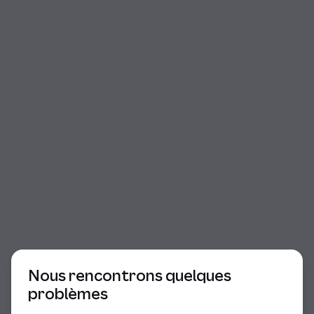
Début du dialogue
Nous rencontrons quelques
problèmes